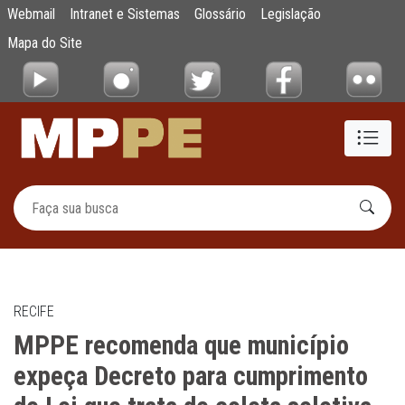
MPPE recomenda que município expeça Decre
Webmail
Intranet e Sistemas
Glossário
Legislação
Pular para o Conteúdo principal
Mapa do Site
RECIFE
MPPE recomenda que município
expeça Decreto para cumprimento