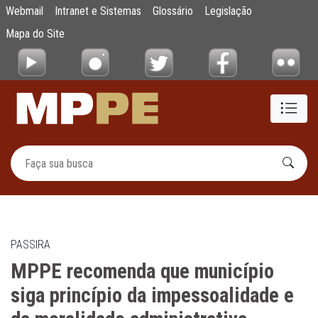
MPPE recomenda que município siga princíp
Webmail
Intranet e Sistemas
Glossário
Legislação
Pular para o Conteúdo principal
Mapa do Site
PASSIRA
MPPE recomenda que município
siga princípio da impessoalidade e