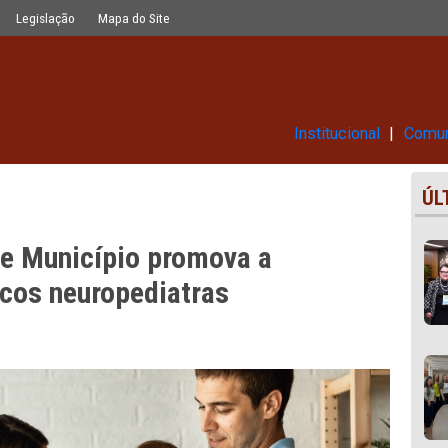
ova a contratação de médicos neuro
Glossário
Legislação
Mapa do Site
Ins
a que Município promova a
 médicos neuropediatras