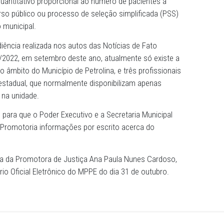
Público de Pernambuco (MPPE), por intermédio da 4ª Prom
adania de Petrolina, recomendou à Prefeitura e à Secretar
que promovam a contratação de profissionais médicos co
atria em quantitativo proporcional ao número de paciente
 de concurso público ou processo de seleção simplificad
er Público municipal.
a em audiência realizada nos autos das Notícias de Fat
9.000.360/2022, em setembro deste ano, atualmente só e
pediatra no âmbito do Município de Petrolina, e três profi
b gestão estadual, que normalmente disponibilizam apen
consultas na unidade.
dias úteis para que o Poder Executivo e a Secretaria Muni