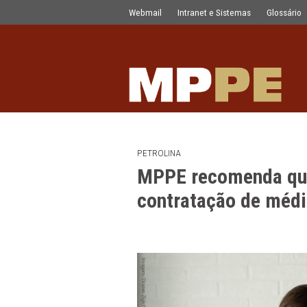
MPPE recomenda que Município prom
Pular para o Conteúdo principal
Webmail
Intranet e Sistemas
PETROLINA
MPPE recomend
contratação de