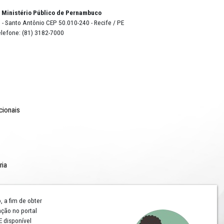
rdoso,
bro.
o Lyra - Edifício Sede / Ministério Público de Pernambuco
erador Dom Pedro II, 473 - Santo Antônio CEP 50.010-240 - Recife / P
24.417.065/0001-03 / Telefone: (81) 3182-7000
Comunicação