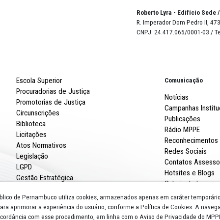
aminhem à Promotoria informações por escrito acerca do
ação.
, de autoria da Promotora de Justiça Ana Paula Nunes Ca
ão do Diário Oficial Eletrônico do MPPE do dia 31 de outu
Robert
R. Imp
CNPJ: 
Escola Superior