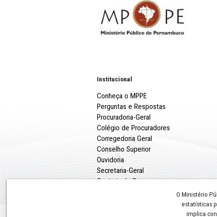
de Saúde de Petrolina enc
cumprimento da recomend
A íntegra da recomendação
pode ser consultada na ediç
Institucional