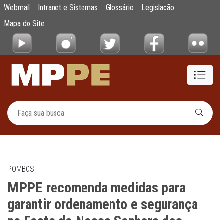
MPPE recomenda medidas para garantir ord
Webmail
Intranet e Sistemas
Glossário
Legislação
Pular para o Conteúdo principal
Mapa do Site
POMBOS
MPPE recomenda medidas para
garantir ordenamento e segurança