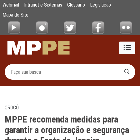
MPPE recomenda medidas para garantir a o
Webmail
Intranet e Sistemas
Glossário
Legislação
Pular para o Conteúdo principal
Mapa do Site
OROCÓ
MPPE recomenda medidas para
garantir a organização e segurança