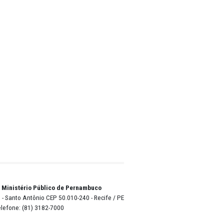
espeito
zos à
lise, ao
de
do
de
a do