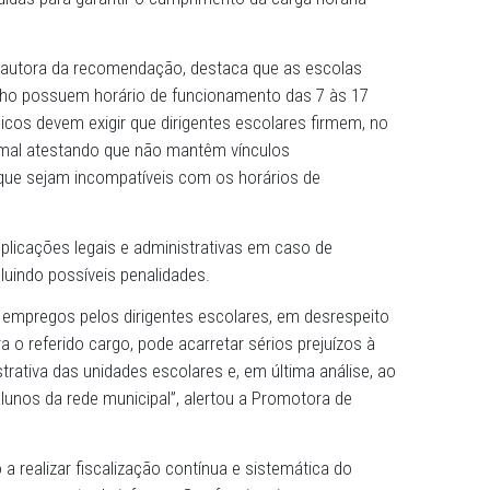
Público de Pernambuco (MPPE), por meio da 2ª Promotoria
dania do Cabo de Santo Agostinho, recomendou à Secretar
conjunto com a Secretaria Executiva de Administração e
o de medidas para garantir o cumprimento da carga hor
ice Morais, autora da recomendação, destaca que as esco
to Agostinho possuem horário de funcionamento das 7 à
tores públicos devem exigir que dirigentes escolares fir
laração formal atestando que não mantêm vínculos
 privados, que sejam incompatíveis com os horários de
citar as implicações legais e administrativas em caso de