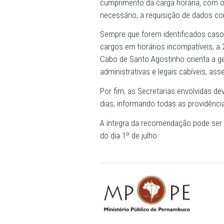
descumprimento da carga ho
“A acumulação indevida de 
à carga horária legalmente 
qualidade do ensino, à gest
direito fundamental à educ
Justiça no texto da recom
O MPPE também orientou o m
cumprimento da carga horá
necessário, a requisição 
Sempre que forem identifi
cargos em horários incompa
Cabo de Santo Agostinho o
administrativas e legais ca