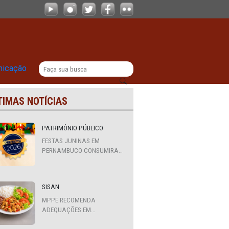
rária pelos diretores escolares
|
titucional
Comunicação
ÚLTIMAS NOTÍCIAS
tir
PATRIMÔNIO PÚBLICO
FESTAS JUNINAS EM
PERNAMBUCO CONSUMIRAM
R$ 310,7 MILHÕES DE
RECURSOS PÚBLICOS
SISAN