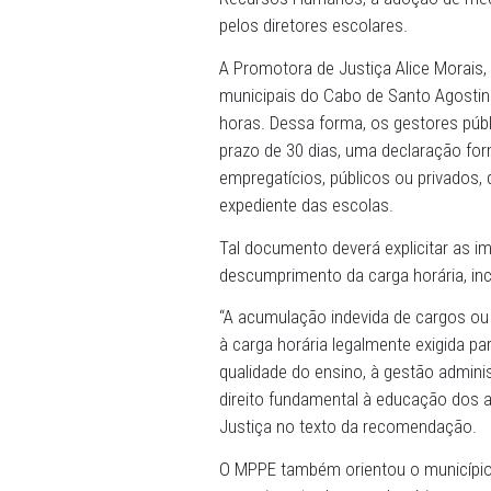
04/07/2025 - O Ministério 
Justiça de Defesa da Cida
Municipal de Educação, em 
Recursos Humanos, a adoçã
pelos diretores escolares.
A Promotora de Justiça Al
municipais do Cabo de San
horas. Dessa forma, os ges
prazo de 30 dias, uma dec
empregatícios, públicos ou
expediente das escolas.
Tal documento deverá expli