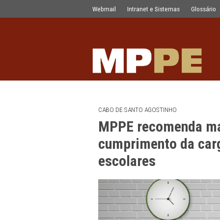
MPPE recomenda mais fiscalização pa
Pular para o Conteúdo principal
Webmail
Intranet e Sistemas
CABO DE SANTO AGOSTINHO
MPPE recomenda
cumprimento da
escolares