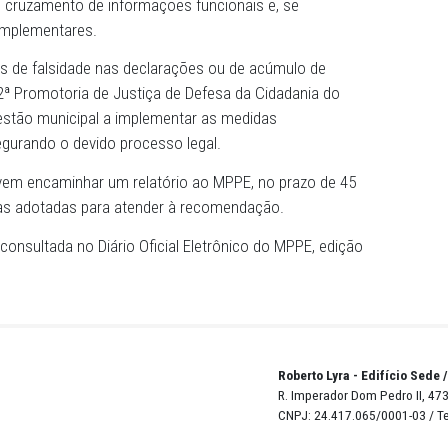
rária, incluindo possíveis penalidades.
cargos ou empregos pelos dirigentes escolares, em desr
exigida para o referido cargo, pode acarretar sérios prejuí
ão administrativa das unidades escolares e, em última aná
ação dos alunos da rede municipal”, alertou a Promotora 
endação.
unicípio a realizar fiscalização contínua e sistemática 
ria, com o cruzamento de informações funcionais e, se
de dados complementares.
cados casos de falsidade nas declarações ou de acúmulo 
tíveis, a 2ª Promotoria de Justiça de Defesa da Cidadani
rienta a gestão municipal a implementar as medidas
bíveis, assegurando o devido processo legal.