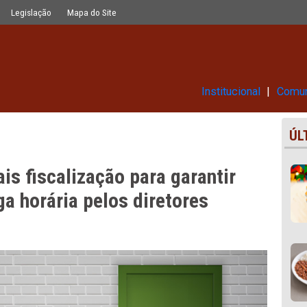
ra garantir cumprimento da carga ho
Glossário
Legislação
Mapa do Site
Ins
 mais fiscalização para garan
 carga horária pelos diretores