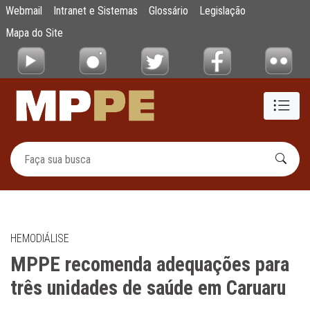
MPPE recomenda adequações para três uni
Webmail
Intranet e Sistemas
Glossário
Legislação
Pular para o Conteúdo principal
Mapa do Site
HEMODIÁLISE
MPPE recomenda adequações para
três unidades de saúde em Caruaru