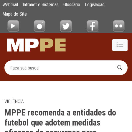
MPPE recomenda a entidades do futebol que
Webmail
Intranet e Sistemas
Glossário
Legislação
Pular para o Conteúdo principal
Mapa do Site
VIOLÊNCIA
MPPE recomenda a entidades do
futebol que adotem medidas