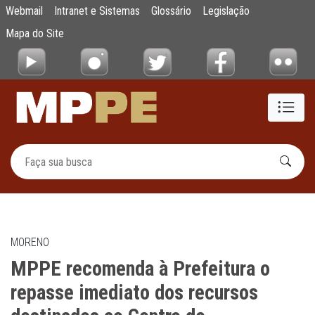
MPPE recomenda à Prefeitura o repasse imed
Webmail
Intranet e Sistemas
Glossário
Legislação
Pular para o Conteúdo principal
Mapa do Site
MORENO
MPPE recomenda à Prefeitura o
repasse imediato dos recursos