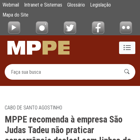
MPPE recomenda à empresa São Judas Tadeu
Webmail
Intranet e Sistemas
Glossário
Legislação
Pular para o Conteúdo principal
Mapa do Site
CABO DE SANTO AGOSTINHO
MPPE recomenda à empresa São
Judas Tadeu não praticar