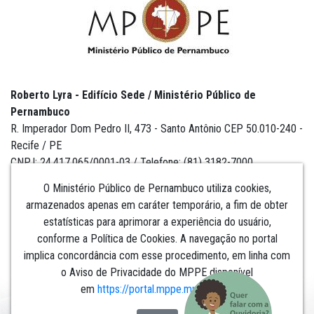
Roberto Lyra - Edifício Sede / Ministério Público de
Pernambuco
R. Imperador Dom Pedro II, 473 - Santo Antônio CEP 50.010-240 -
Recife / PE
CNPJ: 24.417.065/0001-03 / Telefone: (81) 3182-7000
O Ministério Público de Pernambuco utiliza cookies,
armazenados apenas em caráter temporário, a fim de obter
estatísticas para aprimorar a experiência do usuário,
Institucional
conforme a Política de Cookies. A navegação no portal
implica concordância com esse procedimento, em linha com
Comunicação
o Aviso de Privacidade do MPPE disponível
em
https://portal.mppe.mp.br/lgpd
.​​​​​​​