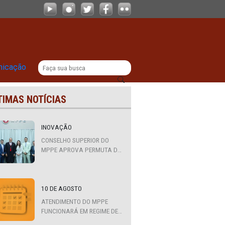
essoa Idosa
|
titucional
Comunicação
ÚLTIMAS NOTÍCIAS
INOVAÇÃO
CONSELHO SUPERIOR DO
MPPE APROVA PERMUTA DE
QUATRO PROMOTORES COM
MPS DA BAHIA, CEARÁ E
PARAÍBA
10 DE AGOSTO