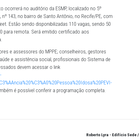
 Pessoa Idosa, irá realizar no próximo dia 19 de junho, d
 de Enfrentamento da Violência à Pessoa Idosa (PEVI): u
e uma rede de proteção”. O encontro tem como objetivo dis
 enfrentamento da violência à pessoa idosa, a partir das
PEVI.
o, o evento ocorrerá no auditório da ESMP, localizado no
 Rua do Sol, nº 143, no bairro de Santo Antônio, no Recife
 Google Meet. Estão sendo disponibilizadas 110 vagas, s
sencial e 60 para remota. Será emitido certificado aos
frequência.
s, servidores e assessores do MPPE; conselheiros, ges
a rede de saúde e assistência social, profissionais do Sis
lica. Interessados devem acessar o link
o-rotocolo-