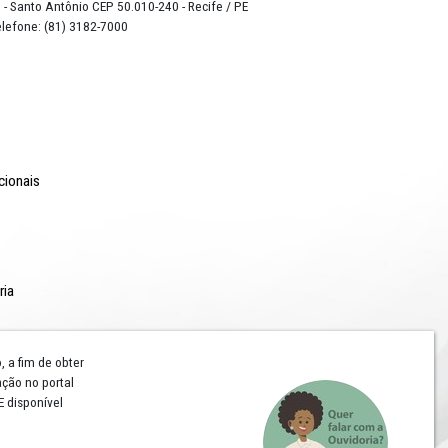
0PEVI-
leta.
o Lyra - Edifício Sede / Ministério Público de Pernambuco
erador Dom Pedro II, 473 - Santo Antônio CEP 50.010-240 - Recife / P
24.417.065/0001-03 / Telefone: (81) 3182-7000
Comunicação
Notícias