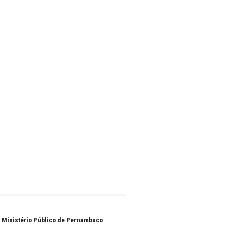
as 9h às
ma
cutir
 5º
/PE, com
endo 50
tores
tema de