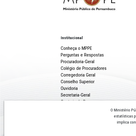
de%20Enfrentamento%20
230702-20240612133517
, 
Institucional
Conheça o MPPE