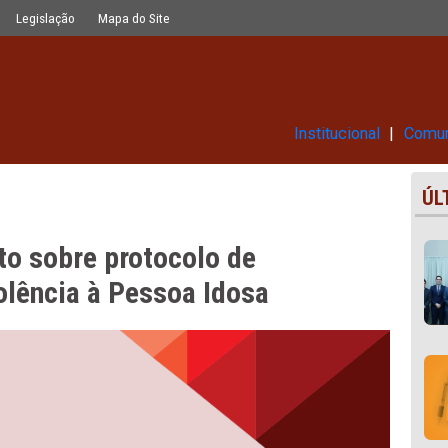
o de enfrentamento da violência à P
Glossário
Legislação
Mapa do Site
Ins
evento sobre protocolo de
da violência à Pessoa Idosa