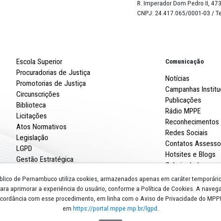
da%20Viol%C3%AAncia%20%C3%A0%20Pessoa%20Idosa%2
pelo qual também é possível conferir a programação comp
Robert
R. Imp
CNPJ: 
Escola Superior
Procuradorias de Justiça
Promotorias de Justiça