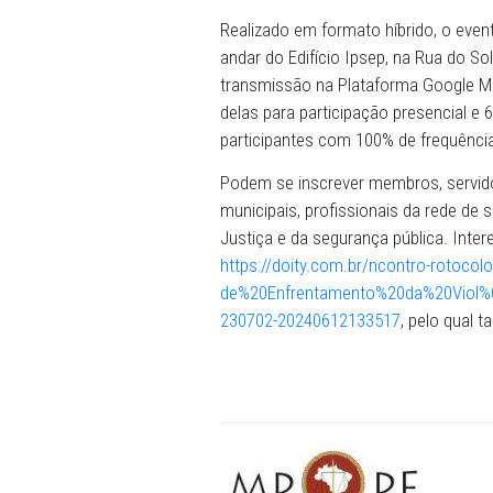
(ESMP/PE) e da Caravana da
13h, o encontro “Protocolo
iniciativa na construção d
sobre a atuação da rede no
experiências de adesão ao 
Realizado em formato híbrid
andar do Edifício Ipsep, na
transmissão na Plataforma
delas para participação pre
participantes com 100% de 
Podem se inscrever membro
municipais, profissionais d
Justiça e da segurança púb
https://doity.com.br/ncontr