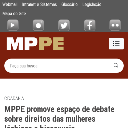
MPPE promove espaço de debate sobre direi
Webmail
Intranet e Sistemas
Glossário
Legislação
Pular para o Conteúdo principal
Mapa do Site
CIDADANIA
MPPE promove espaço de debate
sobre direitos das mulheres