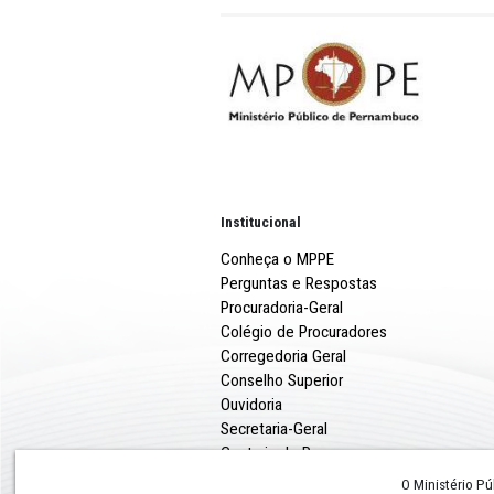
Administrativo da Prefeitura
Alves (antiga Av. Brasil), S
Estão sendo disponibilizad
sistema de justiça, Conselh
de Direitos da Criança e d
temática.