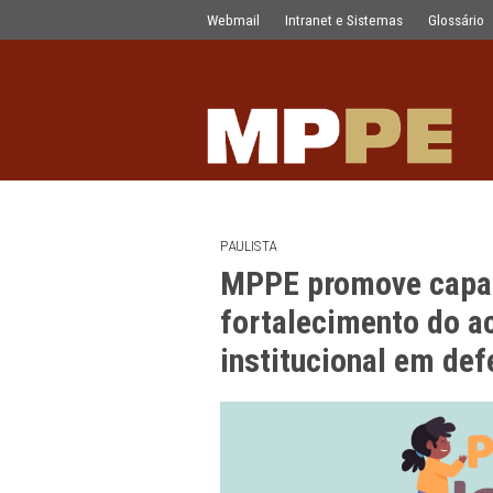
MPPE promove capacitação voltada ao
Pular para o Conteúdo principal
Webmail
Intranet e Sistemas
PAULISTA
MPPE promove 
fortalecimento
institucional 