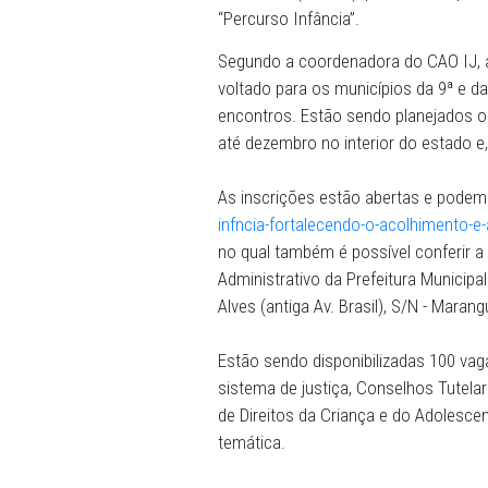
07/08/2025 - A fim de promo
do acolhimento de crianças
fortalecimento das políticas
Pernambuco (MPPE), por me
Juventude (CAO IJ), promove
“Percurso Infância”.
Segundo a coordenadora do 
voltado para os municípios 
encontros. Estão sendo pl
até dezembro no interior d
As inscrições estão aberta
infncia-fortalecendo-o-acol
no qual também é possível