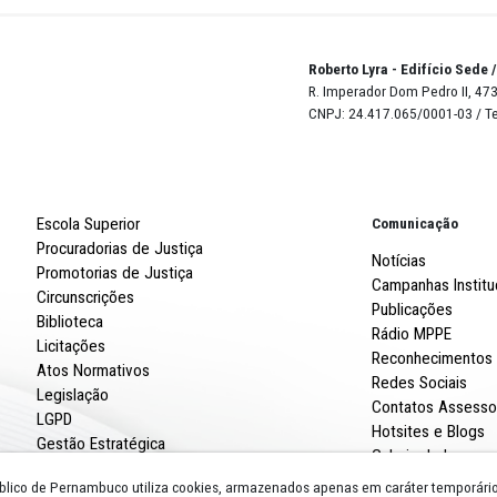
 Municipal do Paulista, localizado na Av. Prefeito Geraldo 
/N - Maranguape I.
as 100 vagas para integrantes do MPPE, demais instituiçõ
os Tutelares, equipes da assistência social, Conselho Mun
o Adolescente, gestores públicos e demais interessados n
Robert
R. Imp
CNPJ: 