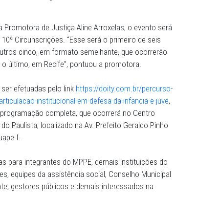
ver e qualificar a discussão interinstitucional sobre a te
 e adolescentes e Conselhos de Direitos, visando o
 públicas de infância e juventude, o Ministério Público de
io do Centro de Apoio Operacional de Defesa da Infância
 no próximo dia 26 de agosto, das 8h às 13h, a iniciativa
CAO IJ, a Promotora de Justiça Aline Arroxelas, o event
da 9ª e da 10ª Circunscrições. “Esse será o primeiro de s
anejados outros cinco, em formato semelhante, que ocor
o estado e, o último, em Recife”, pontuou a promotora.
s e podem ser efetuadas pelo link
https://doity.com.br/pe
himento-e-articulacao-institucional-em-defesa-da-infancia-e
 conferir a programação completa, que ocorrerá no Centr