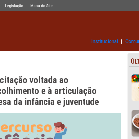
 fortalecimento do acolhimento e à a
Glossário
Legislação
Mapa do Site
Ins
capacitação voltada ao
 do acolhimento e à articulação
em defesa da infância e juventud