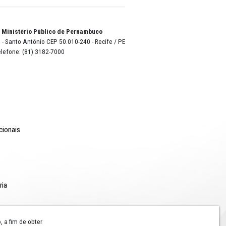
Pinho
es do
icipal
a
o Lyra - Edifício Sede / Ministério Público de Pernambuco
erador Dom Pedro II, 473 - Santo Antônio CEP 50.010-240 - Recife / P
24.417.065/0001-03 / Telefone: (81) 3182-7000