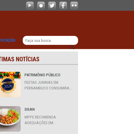
rticulação institucional em defesa 
|
titucional
Comunicação
ÚLTIMAS NOTÍCIAS
PATRIMÔNIO PÚBLICO
FESTAS JUNINAS EM
PERNAMBUCO CONSUMIRAM
R$ 310,7 MILHÕES DE
e
RECURSOS PÚBLICOS
SISAN