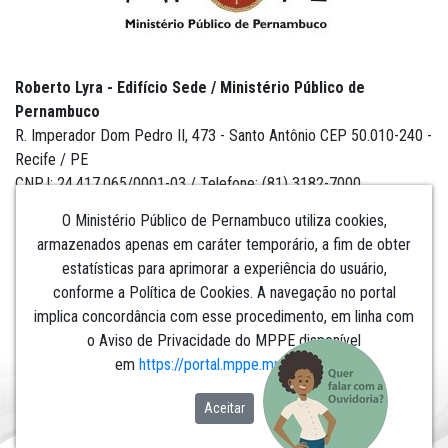
Roberto Lyra - Edifício Sede / Ministério Público de
Pernambuco
R. Imperador Dom Pedro II, 473 - Santo Antônio CEP 50.010-240 -
Recife / PE
CNPJ: 24.417.065/0001-03 / Telefone: (81) 3182-7000
O Ministério Público de Pernambuco utiliza cookies,
armazenados apenas em caráter temporário, a fim de obter
estatísticas para aprimorar a experiência do usuário,
Institucional
conforme a Política de Cookies. A navegação no portal
implica concordância com esse procedimento, em linha com
Comunicação
o Aviso de Privacidade do MPPE disponível
em
https://portal.mppe.mp.br/lgpd
.​​​​​​​
Aceitar