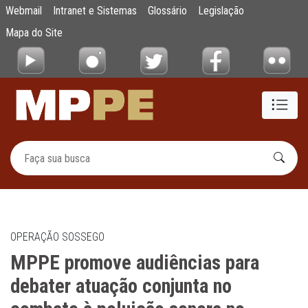
MPPE promove audiências para debater atu
Webmail
Intranet e Sistemas
Glossário
Legislação
Pular para o Conteúdo principal
Mapa do Site
OPERAÇÃO SOSSEGO
MPPE promove audiências para
debater atuação conjunta no