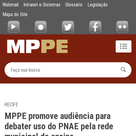
MPPE promove audiência para debater uso 
Webmail
Intranet e Sistemas
Glossário
Legislação
Pular para o Conteúdo principal
Mapa do Site
RECIFE
MPPE promove audiência para
debater uso do PNAE pela rede