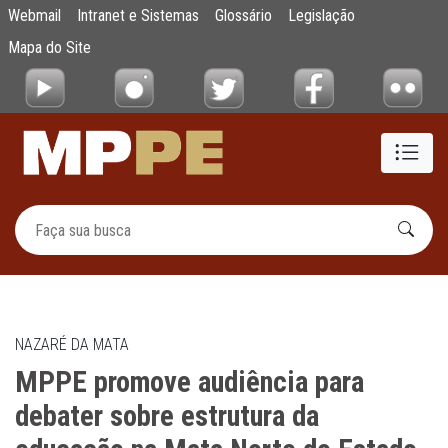
MPPE promove audiência para debater sobr
Webmail
Intranet e Sistemas
Glossário
Legislação
Pular para o Conteúdo principal
Mapa do Site
NAZARÉ DA MATA
MPPE promove audiência para
debater sobre estrutura da