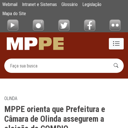
MPPE orienta que Prefeitura e Câmara de 
Webmail
Intranet e Sistemas
Glossário
Legislação
Pular para o Conteúdo principal
Mapa do Site
OLINDA
MPPE orienta que Prefeitura e
Câmara de Olinda assegurem a