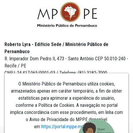
Roberto Lyra - Edifício Sede / Ministério Público de
Pernambuco
R. Imperador Dom Pedro II, 473 - Santo Antônio CEP 50.010-240 -
Recife / PE
CNPJ: 24.417.065/0001-03 / Telefone: (81) 3182-7000
O Ministério Público de Pernambuco utiliza cookies,
armazenados apenas em caráter temporário, a fim de obter
estatísticas para aprimorar a experiência do usuário,
Institucional
conforme a Política de Cookies. A navegação no portal
implica concordância com esse procedimento, em linha com
Comunicação
o Aviso de Privacidade do MPPE disponível
em
https://portal.mppe.mp.br/lgpd
.​​​​​​​