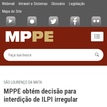
MPPE obtém decisão para interdição de ILPI
Webmail
Intranet e Sistemas
Glossário
Legislação
Pular para o Conteúdo principal
Mapa do Site
SÃO LOURENÇO DA MATA
MPPE obtém decisão para
interdição de ILPI irregular