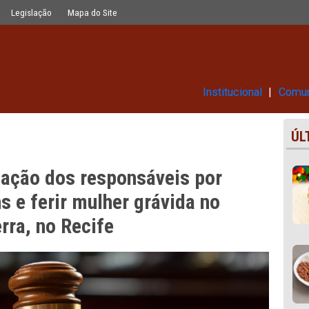
eis por executar dois homens e feri
Glossário
Legislação
Mapa do Site
Ins
ndenação dos responsáveis po
homens e ferir mulher grávida n
a Bezerra, no Recife