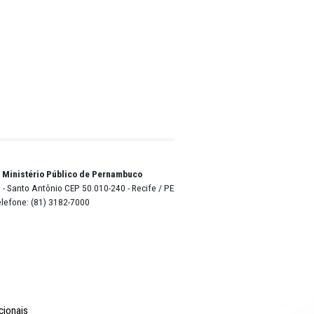
 maio
ara
do
Público
tores
alvo
urados.