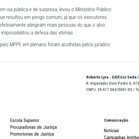
aças por vídeos e foi alvo de uma emboscada no dia 7 de
 casa da mãe com a sua esposa, grávida de seis meses, p
licativo e retornar à sua residência.
res efetuaram vários disparos contra a vítima, lesionan
orista de aplicativo. A mulher também foi atingida, mas
metido, em via pública e de surpresa, levou o Ministério 
s de meio que resultou em perigo comum, já que os execu
entado e efetivamente atingiram mais pessoas do que o 
ecurso que impossibilitou a defesa das vítimas.
stentadas pelo MPPE em plenário foram acolhidas pelos j