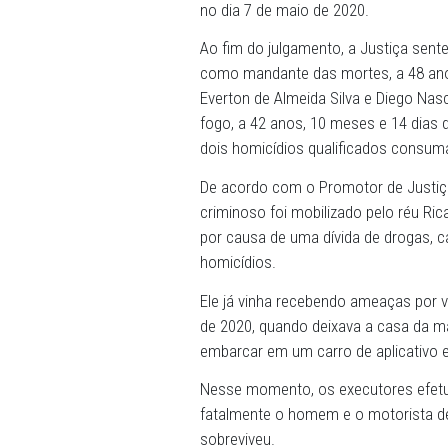
29/05/2026 - Os integrante
Capital acolheram integral
condenaram, na última segu
atingir a tiros uma mulher 
no dia 7 de maio de 2020.
Ao fim do julgamento, a Jus
como mandante das mortes,
Everton de Almeida Silva e
fogo, a 42 anos, 10 meses 
dois homicídios qualifica
De acordo com o Promotor 
criminoso foi mobilizado p
por causa de uma dívida de