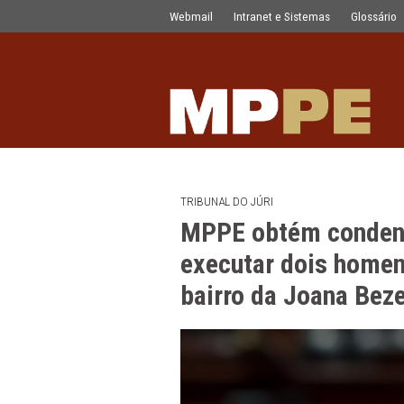
MPPE obtém condenação dos responsáv
Pular para o Conteúdo principal
Webmail
Intranet e Sistemas
TRIBUNAL DO JÚRI
MPPE obtém co
executar dois 
bairro da Joan