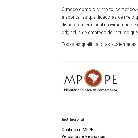
homicídios.
Ele já vinha recebendo ame
de 2020, quando deixava a
embarcar em um carro de ap
Nesse momento, os executo
fatalmente o homem e o mot
sobreviveu.
O modo como o crime foi co
a apontar as qualificadora
dispararam em local movim
original, e de emprego de r
Todas as qualificadoras su