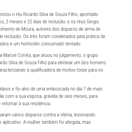
s do Conselho de Sentença da 3ª Vara do Tribunal do Júri
mente a tese do Ministério Público de Pernambuco (MPPE)
nda-feira (25), os três responsáveis por executar dois h
grávida no bairro da Joana Bezerra, no Recife. O crime ac
tiça sentenciou o réu Ricardo Silva de Souza Filho, apont
 a 48 anos, 2 meses e 22 dias de reclusão; e os réus Se
 Diego Nascimento de Moura, autores dos disparos de arm
e 14 dias de reclusão. Os três foram condenados pela prá
dos consumados e um homicídio consumado tentado.
de Justiça Marcel Corrêa, que atuou no julgamento, o gr
elo réu Ricardo Silva de Souza Filho para eliminar um dos
 drogas, caracterizando a qualificadora de motivo torpe p