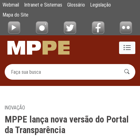
MPPE lança nova versão do Portal da Trans
Webmail
Intranet e Sistemas
Glossário
Legislação
Pular para o Conteúdo principal
Mapa do Site
INOVAÇÃO
MPPE lança nova versão do Portal
da Transparência