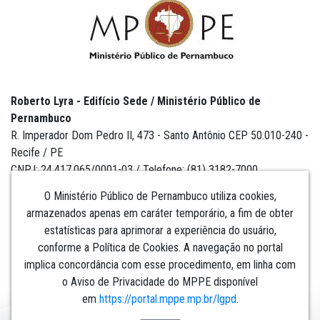
Roberto Lyra - Edifício Sede / Ministério Público de
Pernambuco
R. Imperador Dom Pedro II, 473 - Santo Antônio CEP 50.010-240 -
Recife / PE
CNPJ: 24.417.065/0001-03 / Telefone: (81) 3182-7000
O Ministério Público de Pernambuco utiliza cookies,
armazenados apenas em caráter temporário, a fim de obter
estatísticas para aprimorar a experiência do usuário,
Institucional
conforme a Política de Cookies. A navegação no portal
implica concordância com esse procedimento, em linha com
Comunicação
o Aviso de Privacidade do MPPE disponível
em
https://portal.mppe.mp.br/lgpd
.​​​​​​​