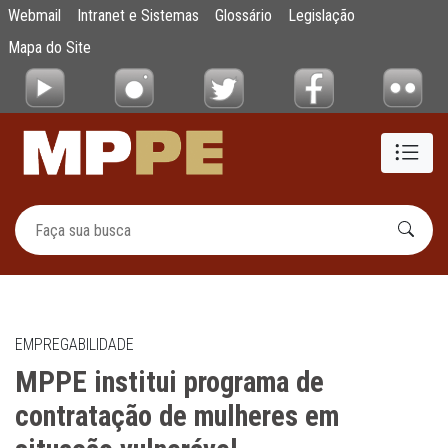
MPPE institui programa de contratação de 
Webmail
Intranet e Sistemas
Glossário
Legislação
Pular para o Conteúdo principal
Mapa do Site
EMPREGABILIDADE
MPPE institui programa de
contratação de mulheres em