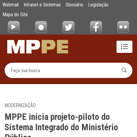
MPPE inicia projeto-piloto do Sistema Integ
Webmail
Intranet e Sistemas
Glossário
Legislação
Pular para o Conteúdo principal
Mapa do Site
MODERNIZAÇÃO
MPPE inicia projeto-piloto do
Sistema Integrado do Ministério