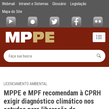
MPPE e MPF recomendam à CPRH exigir diag
Webmail
Intranet e Sistemas
Glossário
Legislação
Pular para o Conteúdo principal
Mapa do Site
LICENCIAMENTO AMBIENTAL
MPPE e MPF recomendam à CPRH
exigir diagnóstico climático nos