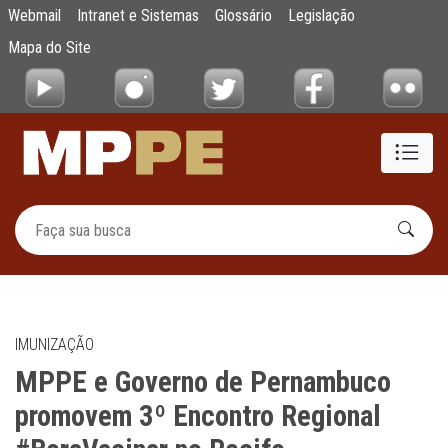
MPPE e Governo de Pernambuco promovem 3
Webmail
Intranet e Sistemas
Glossário
Legislação
Pular para o Conteúdo principal
Mapa do Site
IMUNIZAÇÃO
MPPE e Governo de Pernambuco
promovem 3º Encontro Regional