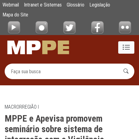
MPPE e Apevisa promovem seminário sobre s
Webmail
Intranet e Sistemas
Glossário
Legislação
Pular para o Conteúdo principal
Mapa do Site
MACRORREGIÃO I
MPPE e Apevisa promovem
seminário sobre sistema de