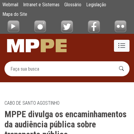
MPPE divulga os encaminhamentos da audiê
Webmail
Intranet e Sistemas
Glossário
Legislação
Pular para o Conteúdo principal
Mapa do Site
CABO DE SANTO AGOSTINHO
MPPE divulga os encaminhamentos
da audiência pública sobre