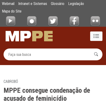
MPPE consegue condenação de acusado de 
Webmail
Intranet e Sistemas
Glossário
Legislação
Pular para o Conteúdo principal
Mapa do Site
CABROBÓ
MPPE consegue condenação de
acusado de feminicídio