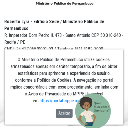
Roberto Lyra - Edifício Sede / Ministério Público de
Pernambuco
R. Imperador Dom Pedro II, 473 - Santo Antônio CEP 50.010-240 -
Recife / PE
CNPJ: 24.417.065/0001-03 / Telefone: (81) 3182-7000
O Ministério Público de Pernambuco utiliza cookies,
armazenados apenas em caráter temporário, a fim de obter
estatísticas para aprimorar a experiência do usuário,
Institucional
conforme a Política de Cookies. A navegação no portal
implica concordância com esse procedimento, em linha com
Comunicação
o Aviso de Privacidade do MPPE disponível
em
https://portal.mppe.mp.br/lgpd
.​​​​​​​
Aceitar