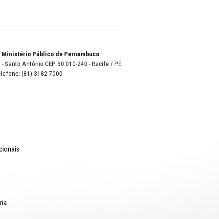
sé Lira
do Luna
a além
mulheres
o Lyra - Edifício Sede / Ministério Público de Pernambuco
erador Dom Pedro II, 473 - Santo Antônio CEP 50.010-240 - Recife / P
24.417.065/0001-03 / Telefone: (81) 3182-7000