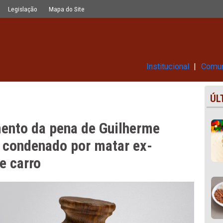
uilherme José de Lira Santos, cond
Glossário
Legislação
Mapa do Site
Ins
 aumento da pena de Guilherm
antos, condenado por matar ex-
são de carro