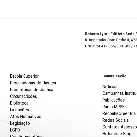
liano, na Ilha de Joana Bezerra, no Recife. Guilherme Jo
na no Centro de Observação e Triagem Professor Everar
u e Lima, na Região Metropolitana do Recife (RMR).
a Ana Clezia Nunes, “o provimento do recurso traduz, par
urídicas do Ministério Público de Pernambuco, o
ição institucional de defesa dos direitos humanos das 
de gênero”.
Robert
R. Imp
CNPJ: 