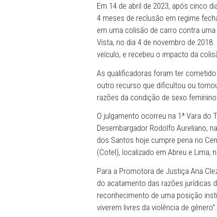
27/02/2025 - Os desembarga
de Pernambuco, em sessão r
acolher o recurso do Mini
José de Lira Santos para 2
Em 14 de abril de 2023, ap
4 meses de reclusão em reg
em uma colisão de carro co
Vista, no dia 4 de novembro
veículo, e recebeu o impac
As qualificadoras foram te
outro recurso que dificulto
razões da condição de sexo
O julgamento ocorreu na 1ª 