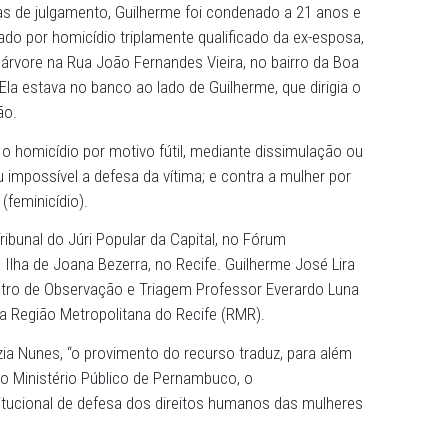
dores integrantes da 1ª Câmara Criminal do Tribunal de 
ealizada nesta quinta-feira (27), decidiram por unanimid
stério Público de Pernambuco e aumentaram a pena de Gu
6 anos e 8 meses de reclusão.
ós cinco dias de julgamento, Guilherme foi condenado a 2
ime fechado por homicídio triplamente qualificado da ex
ntra uma árvore na Rua João Fernandes Vieira, no bairro
 de 2018. Ela estava no banco ao lado de Guilherme, que d
to da colisão.
r cometido o homicídio por motivo fútil, mediante dissimu
u ou tornou impossível a defesa da vítima; e contra a mulh
 feminino (feminicídio).
Vara do Tribunal do Júri Popular da Capital, no Fórum