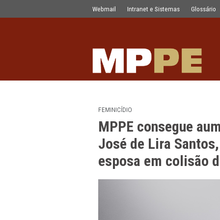
MPPE consegue aumento da pena de G
Pular para o Conteúdo principal
Webmail
Intranet e Sistemas
FEMINICÍDIO
MPPE consegue
José de Lira S
esposa em coli