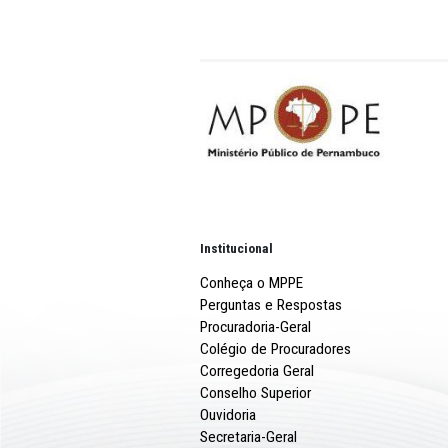
Desembargador Rodolfo Aure
dos Santos hoje cumpre pe
(Cotel), localizado em Abre
Para a Promotora de Justiç
do acatamento das razões j
reconhecimento de uma pos
viverem livres da violência 