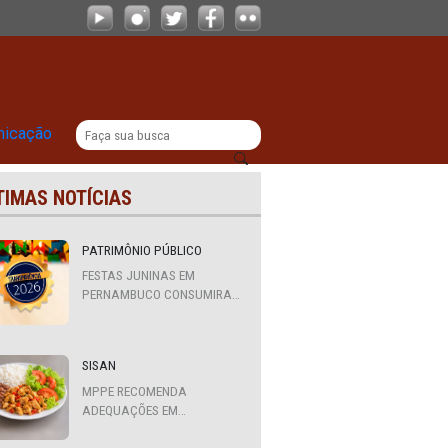
enado por matar ex-esposa em colisã
|
titucional
Comunicação
ÚLTIMAS NOTÍCIAS
e
PATRIMÔNIO PÚBLICO
FESTAS JUNINAS EM
PERNAMBUCO CONSUMIRAM
R$ 310,7 MILHÕES DE
RECURSOS PÚBLICOS
SISAN