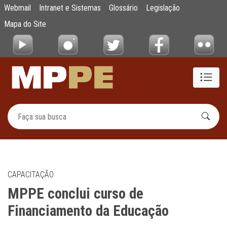
MPPE conclui curso de Financiamento da 
Webmail
Intranet e Sistemas
Glossário
Legislação
Pular para o Conteúdo principal
Mapa do Site
CAPACITAÇÃO
MPPE conclui curso de
Financiamento da Educação