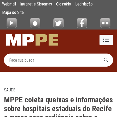
MPPE coleta queixas e informações sobre h
Webmail
Intranet e Sistemas
Glossário
Legislação
Pular para o Conteúdo principal
Mapa do Site
SAÚDE
MPPE coleta queixas e informações
sobre hospitais estaduais do Recife