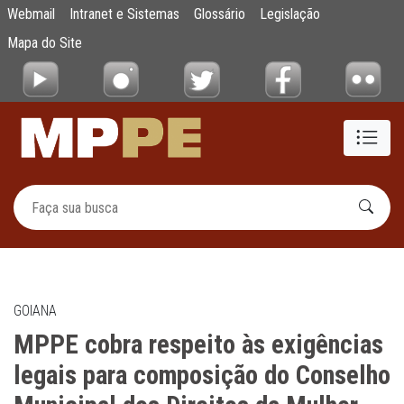
MPPE cobra respeito às exigências legais p
Webmail
Intranet e Sistemas
Glossário
Legislação
Pular para o Conteúdo principal
Mapa do Site
GOIANA
MPPE cobra respeito às exigências
legais para composição do Conselho