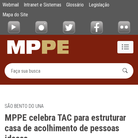
MPPE celebra TAC para estruturar casa de 
Webmail
Intranet e Sistemas
Glossário
Legislação
Pular para o Conteúdo principal
Mapa do Site
SÃO BENTO DO UNA
MPPE celebra TAC para estruturar
casa de acolhimento de pessoas