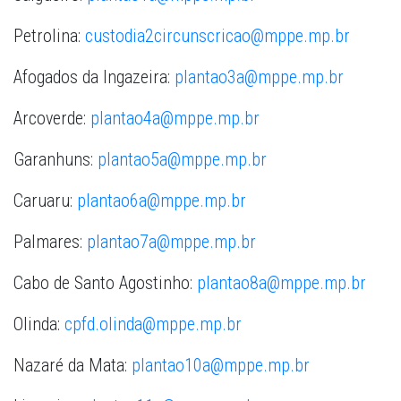
Petrolina:
custodia2circunscricao@mppe.mp.br
Afogados da Ingazeira:
plantao3a@mppe.mp.br
Arcoverde:
plantao4a@mppe.mp.br
Garanhuns:
plantao5a@mppe.mp.br
Caruaru:
plantao6a@mppe.mp.br
Palmares:
plantao7a@mppe.mp.br
Cabo de Santo Agostinho:
plantao8a@mppe.mp.br
Olinda:
cpfd.olinda@mppe.mp.br
Nazaré da Mata:
plantao10a@mppe.mp.br