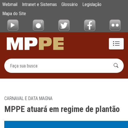
MPPE atuará em regime de plantão
Webmail
Intranet e Sistemas
Glossário
Legislação
Pular para o Conteúdo principal
Mapa do Site
CARNAVAL E DATA MAGNA
MPPE atuará em regime de plantão