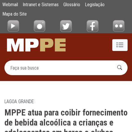
MPPE atua para coibir fornecimento de bebi
Webmail
Intranet e Sistemas
Glossário
Legislação
Pular para o Conteúdo principal
Mapa do Site
LAGOA GRANDE
MPPE atua para coibir fornecimento
de bebida alcoólica a crianças e