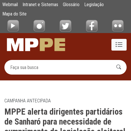
MPPE alerta dirigentes partidários de Sanh
Webmail
Intranet e Sistemas
Glossário
Legislação
Pular para o Conteúdo principal
Mapa do Site
CAMPANHA ANTECIPADA
MPPE alerta dirigentes partidários
de Sanharó para necessidade de