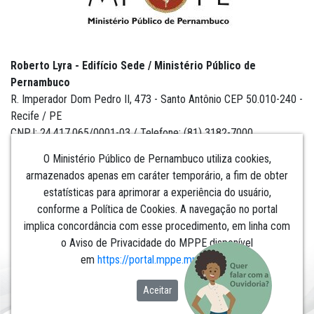
Roberto Lyra - Edifício Sede / Ministério Público de
Pernambuco
R. Imperador Dom Pedro II, 473 - Santo Antônio CEP 50.010-240 -
Recife / PE
CNPJ: 24.417.065/0001-03 / Telefone: (81) 3182-7000
O Ministério Público de Pernambuco utiliza cookies,
armazenados apenas em caráter temporário, a fim de obter
estatísticas para aprimorar a experiência do usuário,
Institucional
conforme a Política de Cookies. A navegação no portal
implica concordância com esse procedimento, em linha com
Comunicação
o Aviso de Privacidade do MPPE disponível
em
https://portal.mppe.mp.br/lgpd
.​​​​​​​
Aceitar