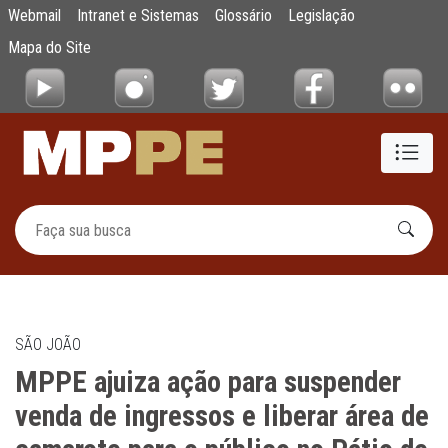
MPPE ajuiza ação para suspender venda de i
Webmail
Intranet e Sistemas
Glossário
Legislação
Pular para o Conteúdo principal
Mapa do Site
SÃO JOÃO
MPPE ajuiza ação para suspender
venda de ingressos e liberar área de