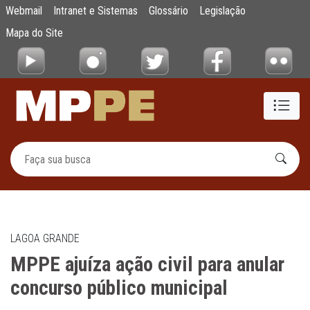
MPPE ajuíza ação civil para anular concurs
Webmail
Intranet e Sistemas
Glossário
Legislação
Pular para o Conteúdo principal
Mapa do Site
LAGOA GRANDE
MPPE ajuíza ação civil para anular
concurso público municipal