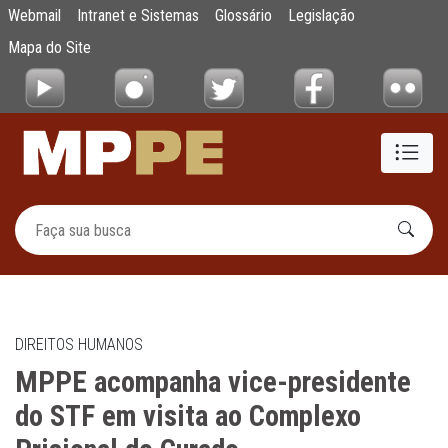
MPPE acompanha vice-presidente do STF em
Webmail
Intranet e Sistemas
Glossário
Legislação
Pular para o Conteúdo principal
Mapa do Site
DIREITOS HUMANOS
MPPE acompanha vice-presidente
do STF em visita ao Complexo