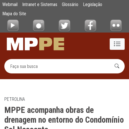
MPPE acompanha obras de drenagem no en
Webmail
Intranet e Sistemas
Glossário
Legislação
Pular para o Conteúdo principal
Mapa do Site
PETROLINA
MPPE acompanha obras de
drenagem no entorno do Condomínio