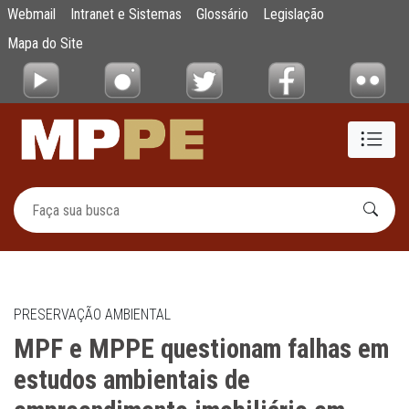
MPF e MPPE questionam falhas em estudos 
Webmail
Intranet e Sistemas
Glossário
Legislação
Pular para o Conteúdo principal
Mapa do Site
PRESERVAÇÃO AMBIENTAL
MPF e MPPE questionam falhas em
estudos ambientais de