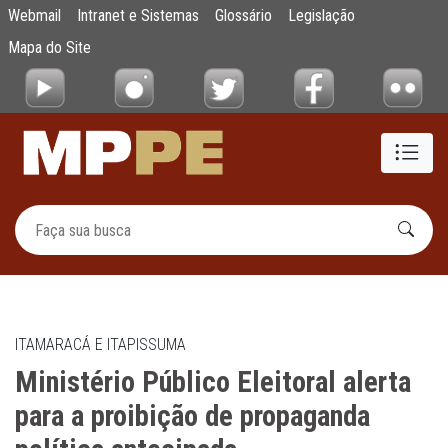
Ministério Público Eleitoral alerta para a 
Webmail
Intranet e Sistemas
Glossário
Legislação
Pular para o Conteúdo principal
Mapa do Site
ITAMARACÁ E ITAPISSUMA
Ministério Público Eleitoral alerta
para a proibição de propaganda