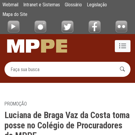
Luciana de Braga Vaz da Costa toma posse
Webmail
Intranet e Sistemas
Glossário
Legislação
Pular para o Conteúdo principal
Mapa do Site
PROMOÇÃO
Luciana de Braga Vaz da Costa toma
posse no Colégio de Procuradores