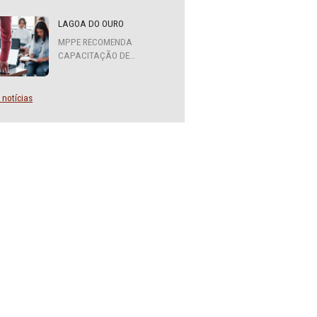
MPPE FORMA COMITÊ
ital de
INTERINSTITUCIONAL PARA
o
COOPERAÇÃO MÚTUA EM
DEFESA DA EDUCAÇÃO
ssão
emente
LAGOA DO OURO
MPPE RECOMENDA
CAPACITAÇÃO DE
nto
SERVIDORES PARA A
FUNÇÃO DE AGENTE DE
tiva
CONTRATAÇÃO OU
Mais notícias
ros
PREGOEIRO
lho de
ão Civil
iança e
de abril