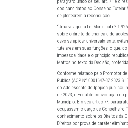
de Pernambuco (MPPE) e det
convocação do processo de
parágrafo único de seu art
dos candidatos ao Conselh
de pleitearem a reconduçã
“Uma vez que a Lei Municip
sobre o direito da criança e
deve se aplicar universalm
tutelares em suas funções,
impessoalidade e o princípi
Mattos no texto da Decisão,
Conforme relatado pelo Pro
Pública (ACP Nº 0001647-37
do Adolescente do Ipojuca p