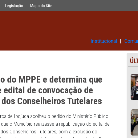
ermina que município republique edi
Glossário
Legislação
Mapa do Site
Ins
 pedido do MPPE e determina q
blique edital de convocação de
colha dos Conselheiros Tutelar
el da Comarca de Ipojuca acolheu o pedido do Ministério P