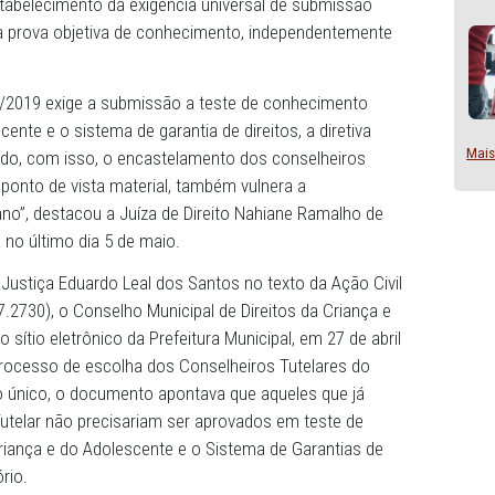
erminou que o Município realizasse a republicação do ed
 escolha dos Conselheiros Tutelares, com a exclusão d
. 7º e o restabelecimento da exigência universal de submi
o Tutelar à prova objetiva de conhecimento, independent
o.
al nº 1.925/2019 exige a submissão a teste de conhecime
 do adolescente e o sistema de garantia de direitos, a dire
ente, evitando, com isso, o encastelamento dos conselhei
 o que, do ponto de vista material, também vulnera a
o republicano”, destacou a Juíza de Direito Nahiane Rama
 proferida no último dia 5 de maio.
motor de Justiça Eduardo Leal dos Santos no texto da Aç
.2023.8.17.2730), o Conselho Municipal de Direitos da Cr
ublicou no sítio eletrônico da Prefeitura Municipal, em 27 