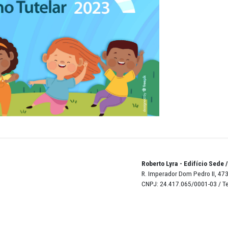
entre os candidatos pretendentes ao cargo, além de viola
elho Nacional dos Direitos da Criança e do Adolescente
rdo Leal.