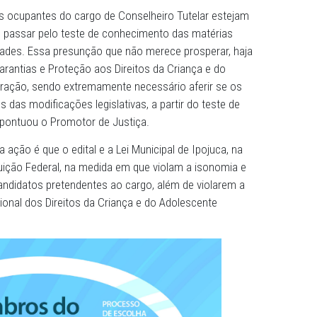
cação do processo de escolha dos Conselheiros Tutelare
º, parágrafo único, o documento apontava que aqueles que
elheiro Tutelar não precisariam ser aprovados em teste
itos da Criança e do Adolescente e o Sistema de Garanti
r eliminatório.
e os atuais ocupantes do cargo de Conselheiro Tutelar e
ercício sem passar pelo teste de conhecimento das matér
 suas atividades. Essa presunção que não merece prospera
tema de Garantias e Proteção aos Direitos da Criança e d
tante alteração, sendo extremamente necessário aferir 
tão cientes das modificações legislativas, a partir do test
 da área”, pontuou o Promotor de Justiça.
ndamento da ação é que o edital e a Lei Municipal de Ipojuc
a Constituição Federal, na medida em que violam a isono