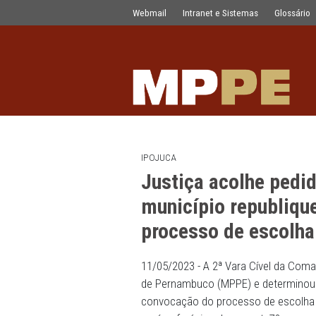
Justiça acolhe pedido do MPPE e det
Pular para o Conteúdo principal
Webmail
Intranet e Sistemas
IPOJUCA
Justiça acolhe
município repu
processo de es
11/05/2023 - A 2ª Vara Cív