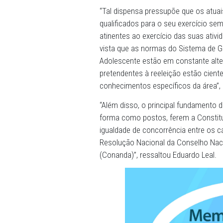
de 2023, o Edital de convo
Município. Em seu artigo 7
ocupassem o cargo de Cons
conhecimento sobre os Dire
Direitos por prova de caráte
“Tal dispensa pressupõe qu
qualificados para o seu ex
atinentes ao exercício das
vista que as normas do Sis
Adolescente estão em cons
pretendentes à reeleição es
conhecimentos específicos
“Além disso, o principal fu
forma como postos, ferem 