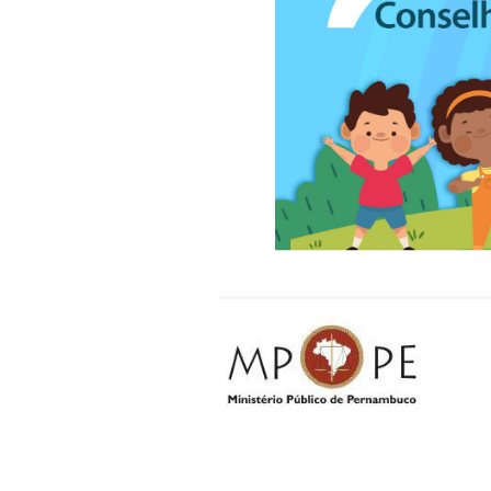
igualdade de concorrência 
Resolução Nacional da Cons
(Conanda)”, ressaltou Edua