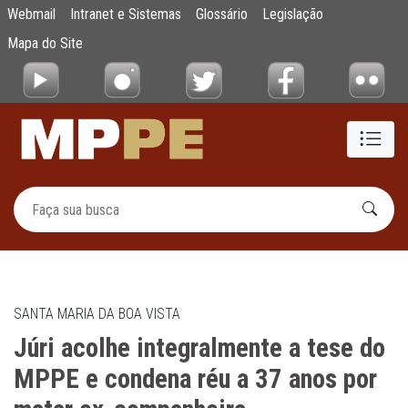
Júri acolhe integralmente a tese do MPPE 
Webmail
Intranet e Sistemas
Glossário
Legislação
Pular para o Conteúdo principal
Mapa do Site
SANTA MARIA DA BOA VISTA
Júri acolhe integralmente a tese do
MPPE e condena réu a 37 anos por