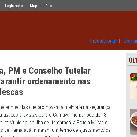
o Tutelar celebram TAC para garanti
Glossário
Legislação
Mapa do Site
Ins
feitura, PM e Conselho Tutelar
para garantir ordenamento nas
arnavalescas
o de estabelecer medidas que promovam a melhoria na se
amações artísticas previstas para o Carnaval, no período