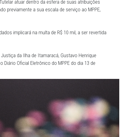
l de disponibilizar toda a estrutura operacional necessár
o, assim como de auxiliar diretamente a Prefeitura no
de encerramento dos shows; na fiscalização da proibição
a coibição de emissão de sons fora do horário do evento; 
m sistema de escapamento adulterado, cerrado ou cortado
ação da tranquilidade e sossego público.
onselho Tutelar atuar dentro da esfera de suas atribuiçõ
s, informando previamente a sua escala de serviço ao MP
os acordados implicará na multa de R$ 10 mil, a ser rev
 7.347/85.