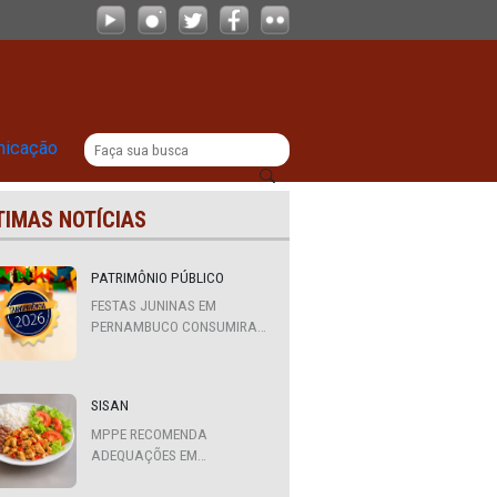
r ordenamento nas celebrações carna
|
titucional
Comunicação
ÚLTIMAS NOTÍCIAS
PATRIMÔNIO PÚBLICO
FESTAS JUNINAS EM
PERNAMBUCO CONSUMIRAM
R$ 310,7 MILHÕES DE
RECURSOS PÚBLICOS
gurança
SISAN
 de 18