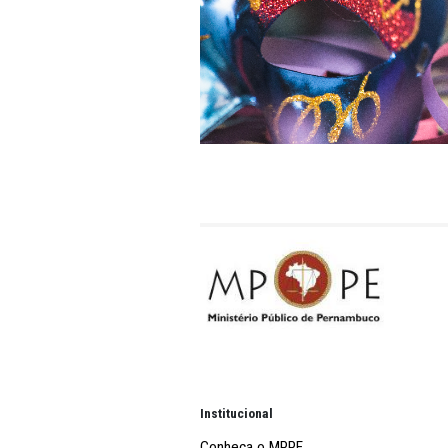
O TAC, assinado pelo 1º Pr
Holanda Dias Kershaw, foi p
fevereiro de 2023.