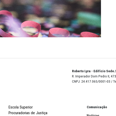
omotor de Justiça da Ilha de Itamaracá, Gustavo Henriqu
ublicado no Diário Oficial Eletrônico do MPPE do dia 13 de