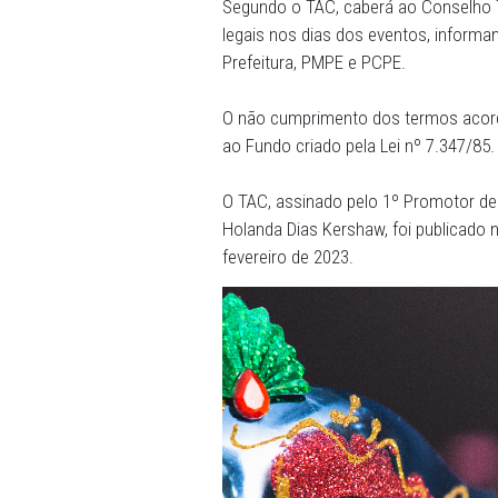
Já a PMPE ficará responsáve
fazer a segurança do event
cumprimento dos horários 
de vasilhames de vidro e n
circulação de veículos co
podem caracterizar perturb
Segundo o TAC, caberá ao C
legais nos dias dos evento
Prefeitura, PMPE e PCPE.
O não cumprimento dos term
ao Fundo criado pela Lei nº