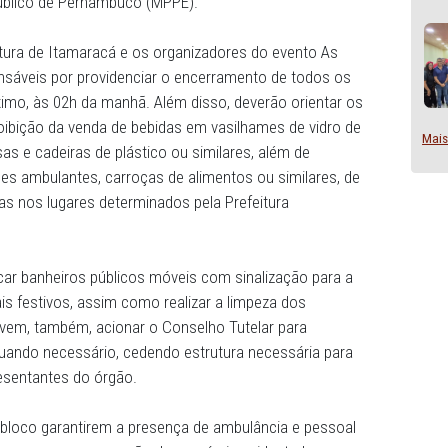
o, a Prefeitura Municipal da Ilha de Itamaracá, a Polícia Mil
o As Katraias de Itamaracá firmaram um termo de ajustam
inistério Público de Pernambuco (MPPE).
e a Prefeitura de Itamaracá e os organizadores do event
riam responsáveis por providenciar o encerramento de to
té, no máximo, às 02h da manhã. Além disso, deverão ori
rca da proibição da venda de bebidas em vasilhames de v
omente mesas e cadeiras de plástico ou similares, além de
s, sejam eles ambulantes, carroças de alimentos ou simila
ções apenas nos lugares determinados pela Prefeitura
adas colocar banheiros públicos móveis com sinalização 
 dos locais festivos, assim como realizar a limpeza dos