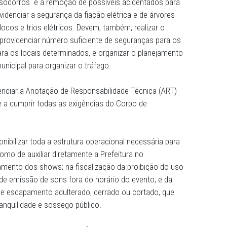
 geral. Devem, também, acionar o Conselho Tutelar para
rrência, quando necessário, cedendo estrutura necessári
 das representantes do órgão.
nização do bloco garantirem a presença de ambulância e 
s primeiros socorros e a remoção de possíveis acidentad
 como providenciar a segurança da fiação elétrica e de ár
files de blocos e trios elétricos. Devem, também, realizar
 veículos, providenciar número suficiente de seguranças 
ros civis para os locais determinados, e organizar o plan
refeitura municipal para organizar o tráfego.
 a providenciar a Anotação de Responsabilidade Técnica
trico etc, e a cumprir todas as exigências do Corpo de
.