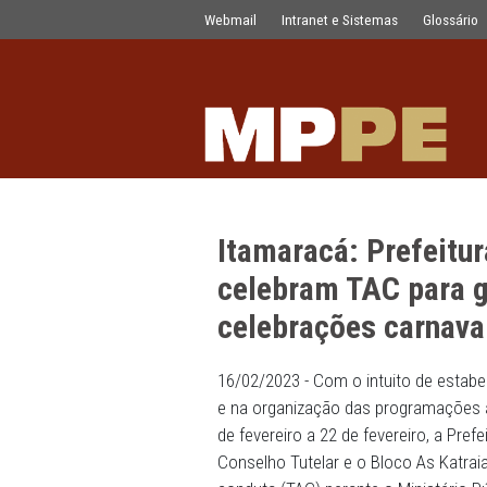
Itamaracá: Prefeitura, PM e Conselh
Pular para o Conteúdo principal
Webmail
Intranet e Sistemas
Itamaracá: Pre
celebram TAC 
celebrações c
16/02/2023 - Com o intuit
e na organização das progr