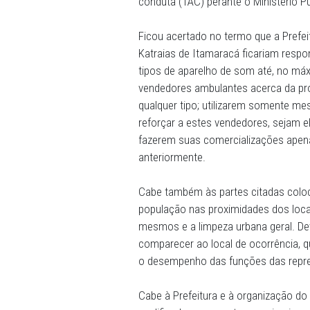
de fevereiro a 22 de fevereir
Conselho Tutelar e o Bloc
conduta (TAC) perante o M
Ficou acertado no termo qu
Katraias de Itamaracá fica
tipos de aparelho de som a
vendedores ambulantes ace
qualquer tipo; utilizarem s
reforçar a estes vendedore
fazerem suas comercializa
anteriormente.
Cabe também às partes cit
população nas proximidades