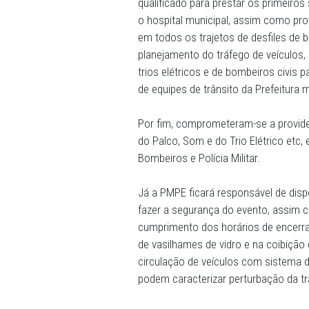
mesmos e a limpeza urbana
comparecer ao local de oco
o desempenho das funções
Cabe à Prefeitura e à orga
qualificado para prestar o
o hospital municipal, assim
em todos os trajetos de des
planejamento do tráfego de
trios elétricos e de bombei
de equipes de trânsito da P
Por fim, comprometeram-se
do Palco, Som e do Trio Elé
Bombeiros e Polícia Militar