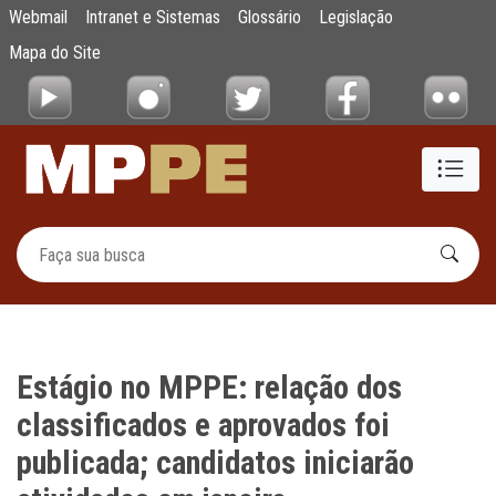
Estágio no MPPE: relação dos classificados 
Webmail
Intranet e Sistemas
Glossário
Legislação
Pular para o Conteúdo principal
Mapa do Site
Estágio no MPPE: relação dos
classificados e aprovados foi
publicada; candidatos iniciarão