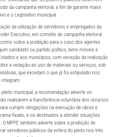
 Público de Pernambuco (MPPE), por meio da 132ª Promoto
omendação às Prefeituras e às Câmaras Municipais de Cam
quim do Monte solicitando que os poderes públicos obser
nte o período da campanha eleitoral, a fim de garantir ma
a o Executivo e o Legislativo municipal.
re a proibição da utilização de servidores e empregados
mbito do Poder Executivo, em comitês de campanha eleito
iente, bem como sobre a proibição para o caso dos agen
ício de algum candidato ou partido político, bens móveis 
nião, aos Estados e aos municípios, com exceção da real
 também sobre a vedação ao uso de materiais ou serviços
Casa Legislativas, que excedam o que já foi estipulado n