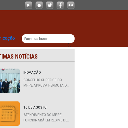
urante o período eleitoral
|
titucional
Comunicação
ÚLTIMAS NOTÍCIAS
ios
INOVAÇÃO
CONSELHO SUPERIOR DO
MPPE APROVA PERMUTA DE
QUATRO PROMOTORES COM
MPS DA BAHIA, CEARÁ E
PARAÍBA
10 DE AGOSTO