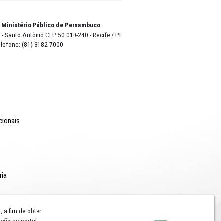
atuita
 já em
otora
julho de
o Lyra - Edifício Sede / Ministério Público de Pernambuco
erador Dom Pedro II, 473 - Santo Antônio CEP 50.010-240 - Recife / P
24.417.065/0001-03 / Telefone: (81) 3182-7000