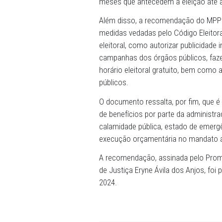
regimentos e normas dos ó
Para os três meses que an
municípios e Câmaras Legis
públicos fora do que já fo
serviços em andamento com
emergenciais e de calamid
nomear, contratar, transfer
meses que antecedem a ele
Além disso, a recomendaçã
medidas vedadas pelo Códi
eleitoral, como autorizar p
campanhas dos órgãos públ
horário eleitoral gratuito
públicos.