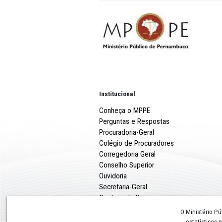
O documento ressalta, por fi
de benefícios por parte da
calamidade pública, estado
execução orçamentária no m
A recomendação, assinada 
de Justiça Eryne Ávila dos A
2024.