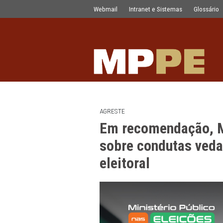
Em recomendação, MPPE adverte três 
Pular para o Conteúdo principal
Webmail
Intranet e Sistemas
AGRESTE
Em recomendaç
sobre condutas
eleitoral