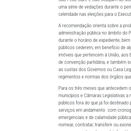
26/07/2024 - O Ministério
Eleitoral, emitiu uma rec
São Félix, Sairé e São Joa
uma série de vedações dura
celeridade nas eleições par
A recomendação orienta sob
administração pública no â
durante o horário de exped
públicos cederem, em benef
imóveis que pertencem à U
de convenção partidária, e
as custas dos Governos ou 