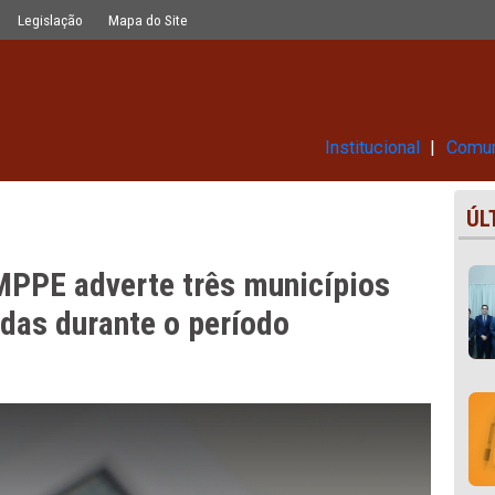
municípios sobre condutas vedadas d
Glossário
Legislação
Mapa do Site
Ins
ão, MPPE adverte três municíp
 vedadas durante o período