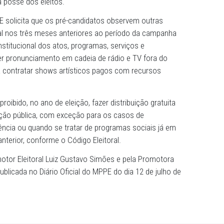
rgãos que integram.
tecedem o pleito municipal, a recomendação adverte os
lativas a não realizarem a transferência voluntária dos r
i destinado para cumprir obrigações na execução de obras 
 cronograma fixado, e os destinados a atender situaçõ
ade pública. O MPPE também adverte sobre a proibição de
ir ou exonerar servidores públicos da esfera do pleito nos 
ição até a posse dos eleitos.
o do MPPE solicita que os pré-candidatos observem outr
go Eleitoral nos três meses anteriores ao período da ca
ublicidade institucional dos atos, programas, serviços e
icos, fazer pronunciamento em cadeia de rádio e TV for
, bem como a contratar shows artísticos pagos com recurs