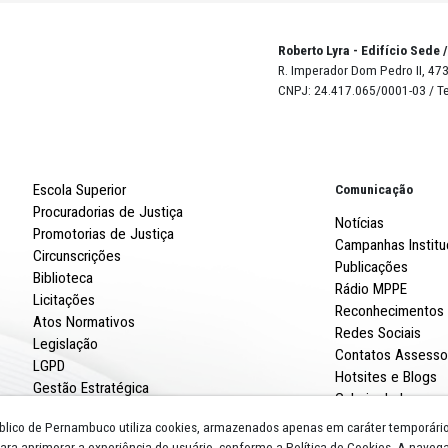
m, que é proibido, no ano de eleição, fazer distribuição gr
 administração pública, com exceção para os casos de
 de emergência ou quando se tratar de programas sociais
andato anterior, conforme o Código Eleitoral.
pelo Promotor Eleitoral Luiz Gustavo Simões e pela Prom
njos, foi publicada no Diário Oficial do MPPE do dia 12 de 
Robert
R. Imp
CNPJ: 