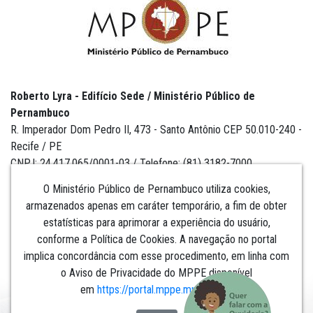
Roberto Lyra - Edifício Sede / Ministério Público de
Pernambuco
R. Imperador Dom Pedro II, 473 - Santo Antônio CEP 50.010-240 -
Recife / PE
CNPJ: 24.417.065/0001-03 / Telefone: (81) 3182-7000
O Ministério Público de Pernambuco utiliza cookies,
armazenados apenas em caráter temporário, a fim de obter
estatísticas para aprimorar a experiência do usuário,
Institucional
conforme a Política de Cookies. A navegação no portal
implica concordância com esse procedimento, em linha com
Comunicação
o Aviso de Privacidade do MPPE disponível
em
https://portal.mppe.mp.br/lgpd
.​​​​​​​