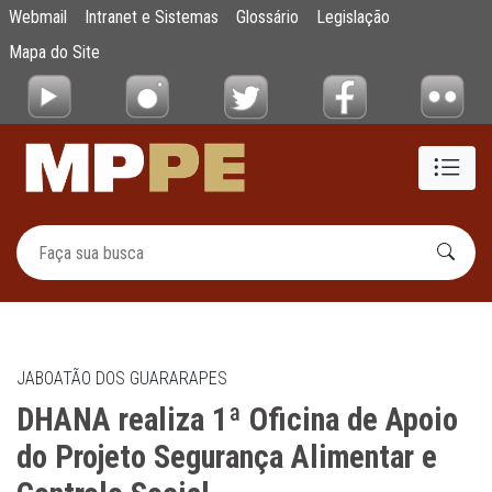
DHANA realiza 1ª Oficina de Apoio do Proje
Webmail
Intranet e Sistemas
Glossário
Legislação
Pular para o Conteúdo principal
Mapa do Site
JABOATÃO DOS GUARARAPES
DHANA realiza 1ª Oficina de Apoio
do Projeto Segurança Alimentar e