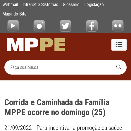
Corrida e Caminhada da Família MPPE ocor
Webmail
Intranet e Sistemas
Glossário
Legislação
Pular para o Conteúdo principal
Mapa do Site
Corrida e Caminhada da Família
MPPE ocorre no domingo (25)
21/09/2022 - Para incentivar a promoção da saúde 